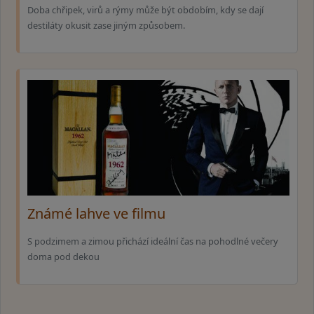
Doba chřipek, virů a rýmy může být obdobím, kdy se dají
destiláty okusit zase jiným způsobem.
Známé lahve ve filmu
S podzimem a zimou přichází ideální čas na pohodlné večery
doma pod dekou