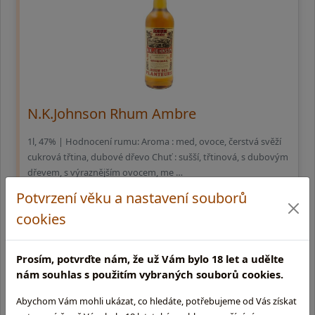
N.K.Johnson Rhum Ambre
1l, 47% | Hodnocení rumu: Aroma : med, ovoce, čerstvá svěží
cukrová třtina, dubové dřevo Chuť : sušší, třtinová, s dubovým
dřevem, s výraznějším ovocem, me …
Potvrzení věku a nastavení souborů
629,-
cookies
skladem na prodejně
Prosím, potvrďte nám, že už Vám bylo 18 let a udělte
nám souhlas s použitím vybraných souborů cookies.
Abychom Vám mohli ukázat, co hledáte, potřebujeme od Vás získat