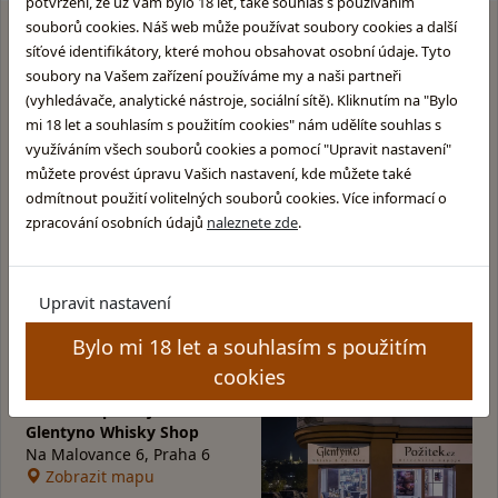
potvrzení, že už Vám bylo 18 let, také souhlas s používáním
souborů cookies. Náš web může používat soubory cookies a další
síťové identifikátory, které mohou obsahovat osobní údaje. Tyto
soubory na Vašem zařízení používáme my a naši partneři
Proč
nakupovat u nás
?
(vyhledávače, analytické nástroje, sociální sítě). Kliknutím na "Bylo
mi 18 let a souhlasím s použitím cookies" nám udělíte souhlas s
využíváním všech souborů cookies a pomocí "Upravit nastavení"
Rychlé a bezpečné dodání
můžete provést úpravu Vašich nastavení, kde můžete také
odmítnout použití volitelných souborů cookies. Více informací o
Dárky k nákupu, fan shop
zpracování osobních údajů
naleznete zde
.
Velký výběr skladem
Upravit nastavení
Bylo mi 18 let a souhlasím s použitím
cookies
Kamenná prodejna v Praze
Glentyno Whisky Shop
Na Malovance 6, Praha 6
Zobrazit mapu