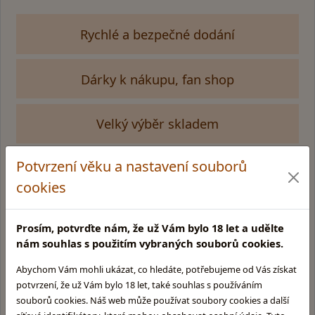
Rychlé a bezpečné dodání
Dárky k nákupu, fan shop
Velký výběr skladem
Potvrzení věku a nastavení souborů
cookies
Kamenná prodejna v Praze
Glentyno Whisky Shop
Na Malovance 6, Praha 6
Prosím, potvrďte nám, že už Vám bylo 18 let a udělte
Zobrazit mapu
nám souhlas s použitím vybraných souborů cookies.
Otevírací doba:
Abychom Vám mohli ukázat, co hledáte, potřebujeme od Vás získat
Pondělí: 10:00 - 15:00
potvrzení, že už Vám bylo 18 let, také souhlas s používáním
Úterý: 10:00 - 15:00
souborů cookies. Náš web může používat soubory cookies a další
Středa: Zavřeno