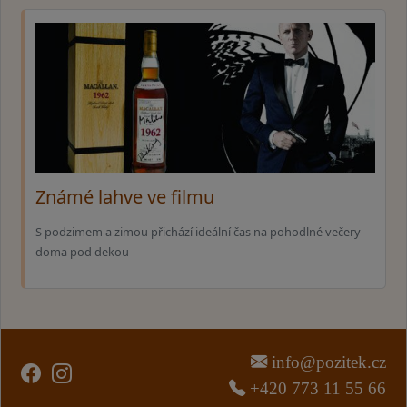
Známé lahve ve filmu
S podzimem a zimou přichází ideální čas na pohodlné večery
doma pod dekou
info@pozitek.cz
+420 773 11 55 66