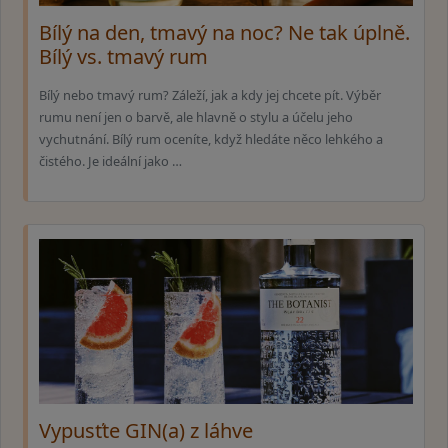
Bílý na den, tmavý na noc? Ne tak úplně.
Bílý vs. tmavý rum
Bílý nebo tmavý rum? Záleží, jak a kdy jej chcete pít. Výběr
rumu není jen o barvě, ale hlavně o stylu a účelu jeho
vychutnání. Bílý rum oceníte, když hledáte něco lehkého a
čistého. Je ideální jako …
Vypusťte GIN(a) z láhve