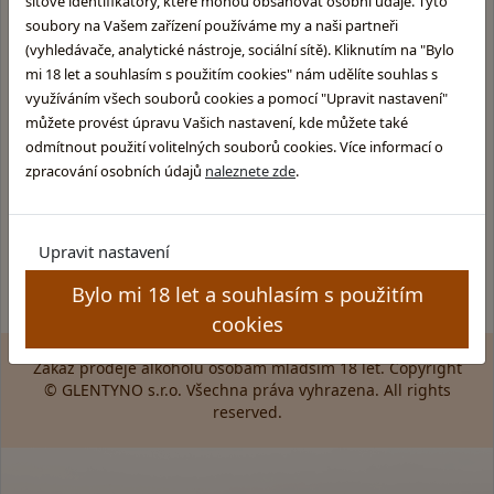
síťové identifikátory, které mohou obsahovat osobní údaje. Tyto
Čtvrtek: 11:00 - 16:00
soubory na Vašem zařízení používáme my a naši partneři
Pátek: 11:00 - 17:00
(vyhledávače, analytické nástroje, sociální sítě). Kliknutím na "Bylo
mi 18 let a souhlasím s použitím cookies" nám udělíte souhlas s
využíváním všech souborů cookies a pomocí "Upravit nastavení"
můžete provést úpravu Vašich nastavení, kde můžete také
Informace pro Vás:
Skupina obchodů
odmítnout použití volitelných souborů cookies. Více informací o
Glentyno:
Provozovatel obchodu
zpracování osobních údajů
naleznete zde
.
Skotska-whisky.cz
Obchodní podmínky
Rumy.cz
Ochrana osobních údajů
Brandy.cz
Kamenný obchod
Upravit nastavení
Pozitek.cz
Pravidla soutěže
Bylo mi 18 let a souhlasím s použitím
cookies
Zákaz prodeje alkoholu osobám mladším 18 let. Copyright
© GLENTYNO s.r.o. Všechna práva vyhrazena. All rights
reserved.