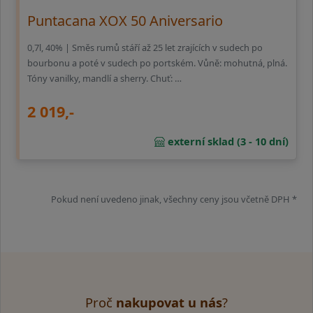
Puntacana XOX 50 Aniversario
0,7l, 40% | Směs rumů stáří až 25 let zrajících v sudech po
bourbonu a poté v sudech po portském. Vůně: mohutná, plná.
Tóny vanilky, mandlí a sherry. Chuť: …
2 019,-
externí sklad (3 - 10 dní)
Pokud není uvedeno jinak, všechny ceny jsou včetně DPH *
Proč
nakupovat u nás
?