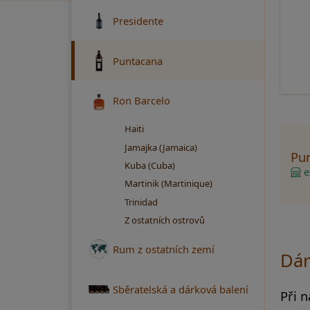
Presidente
Puntacana
Ron Barcelo
Haiti
Jamajka (Jamaica)
Pun
Kuba (Cuba)
ex
Martinik (Martinique)
Trinidad
Z ostatních ostrovů
Rum z ostatních zemí
Dár
Sběratelská a dárková balení
Při 