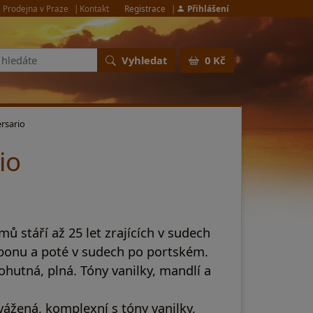
Prodejna v Praze
Kontakt
Registrace
Přihlášení
Vyhledat
0 Kč
rsario
io
ů stáří až 25 let zrajících v sudech
bonu a poté v sudech po portském.
hutná, plná. Tóny vanilky, mandlí a
ážená, komplexní s tóny vanilky,