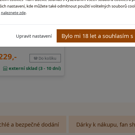
pléndido
ch nastavení, kde můžete také odmítnout použití volitelných souborů cooki
ů
naleznete zde
.
, 38% | Kombinace 12 letých rumů,
shovaných v exklusivních sudech
ovního francouzského
ářského domu Francois Freres,
Bylo mi 18 let a souhlasím s
Upravit nastavení
é výslednému efektu přidá …
229,-
Do košíku
externí sklad (3 - 10 dní)
chlé a bezpečné dodání
Dárky k nákupu, fan s