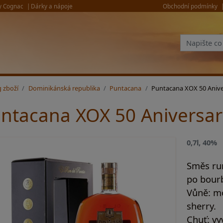
y Cognac
Dárky a nápoje
Obchodní podmínky
g zboží
Dominikánská republika
Puntacana
Puntacana XOX 50 Anive
ntacana XOX 50 Aniversar
0,7l, 40%
Směs rum
po bour
Vůně:
mo
sherry.
Chuť:
vyv