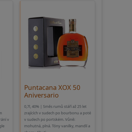
Puntacana XOX 50
Aniversario
0,7l, 40% | Směs rumů stáří až 25 let
um
zrajících v sudech po bourbonu a poté
rání v
v sudech po portském. Vůně:
gle
mohutná, plná. Tóny vanilky, mandlí a