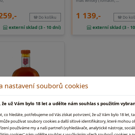
o,
malt whisky (Tomatin, …
259,-
1 139,-
Do košíku
Do koš
externí sklad (3 - 10 dní)
externí sklad (3 - 10
 a nastavení souborů cookies
 že už Vám bylo 18 let a udělte nám souhlas s použitím vybra
co hledáte, potřebujeme od Vás získat potvrzení, že už Vám bylo 18 let, t
ůže používat soubory cookies a další síťové identifikátory, které mohou 
ení používáme my a naši partneři (vyhledávače, analytické nástroje, sociální
ntacana Club
užitím cookies" nám udělíte souhlas s využíváním všech souborů cookies a p