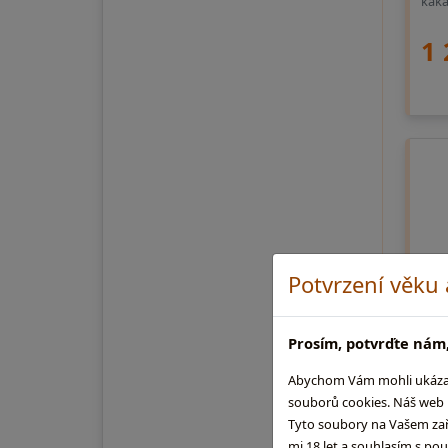
kaka
1 
Potvrzení věku
Prosím, potvrďte nám,
Abychom Vám mohli ukázat, 
souborů cookies. Náš web m
Tyto soubory na Vašem zaříz
Pu
mi 18 let a souhlasím s po