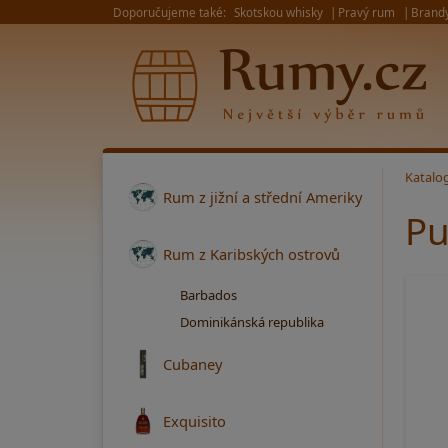
Doporučujeme také:
Skotskou whisky
Pravý rum
Brand
Katalo
Rum z jižní a střední Ameriky
Pu
Rum z Karibských ostrovů
Barbados
Dominikánská republika
Cubaney
Exquisito