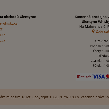
na obchodů Glentyno:
Kamenná prodejna v
Glentyno Whisk
a-whisky.cz
Na Malovance 6, 
cz
Zobrazi
.cz
k.cz
Otevírac
Pondělí: 10:00
Úterý: 10:0
Středa:
Čtvrtek: 11:0
Pátek: 11:00
ám mladším 18 let. Copyright © GLENTYNO s.r.o. Všechna práva vyh