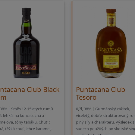
ntacana Club Black
Puntacana Club
um
Tesoro
, 38% | Směs 12-15letých rumů.
0,7l, 38% | Gurmánský zážitek,
: lehká, na konci suchá a
víceletý, dobře strukturovaný r
melová, tóny tabáku. Chut' :
plný síly a charakteru. Výsledek z
ká, těžká chuť, lehce karamel,
sudech použitých po skotské sin