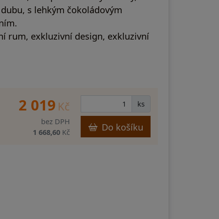
a dubu, s lehkým čokoládovým
ním.
ní rum, exkluzivní design, exkluzivní
2 019
Kč
ks
bez DPH
Do košíku
1 668,60
Kč