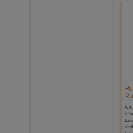
Pu
R
0,7l
Vůně
kara
slad