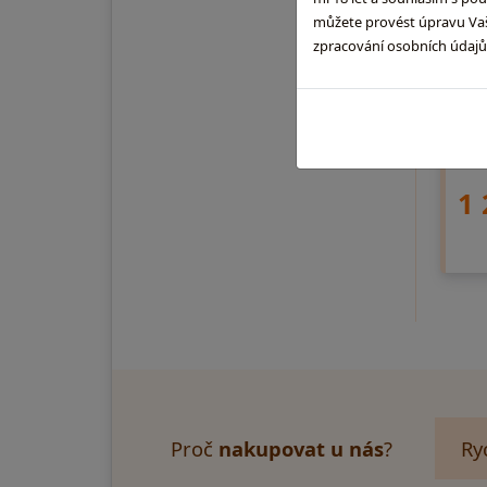
Es
můžete provést úpravu Vaši
zpracování osobních údaj
0,7l
fini
kult
bedn
kter
1 
Proč
nakupovat u nás
?
Ry