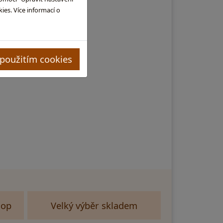
es. Více informací o
 použitím cookies
hop
Velký výběr skladem