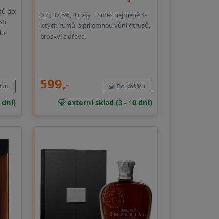
mů do
0,7l, 37,5%, 4 roky | Směs nejméně 4-
kou
letých rumů, s příjemnou vůní citrusů,
do
broskví a dřeva.
599,-
Do košíku
íku
externí sklad (3 - 10 dní)
 dní)