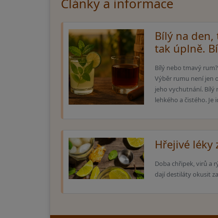
Články a informace
Bílý na den,
tak úplně. B
Bílý nebo tmavý rum? Zá
Výběr rumu není jen o 
jeho vychutnání. Bílý
lehkého a čistého. Je i
Hřejivé léky
Doba chřipek, virů a
dají destiláty okusit