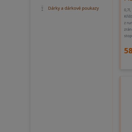
Dárky a dárkové poukazy
0,7l
Křiš
z ru
zrán
stop
58