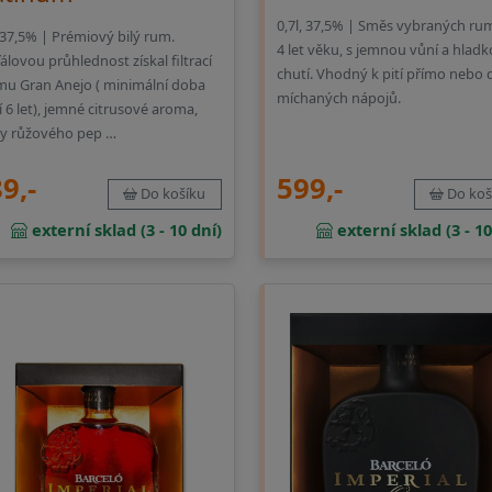
0,7l, 37,5% | Směs vybraných ru
, 37,5% | Prémiový bilý rum.
4 let věku, s jemnou vůní a hlad
ťálovou průhlednost získal filtrací
chutí. Vhodný k pití přímo nebo 
mu Gran Anejo ( minimální doba
míchaných nápojů.
í 6 let), jemné citrusové aroma,
y růžového pep …
9,-
599,-
Do košíku
Do koš
externí sklad (3 - 10 dní)
externí sklad (3 - 10