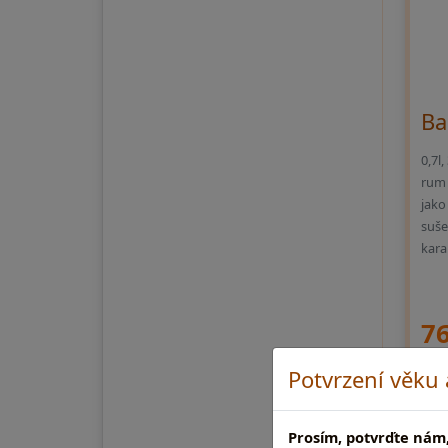
Ba
0,7l
rum 
jako
suše
kara
76
Potvrzení věku
Prosím, potvrďte nám,