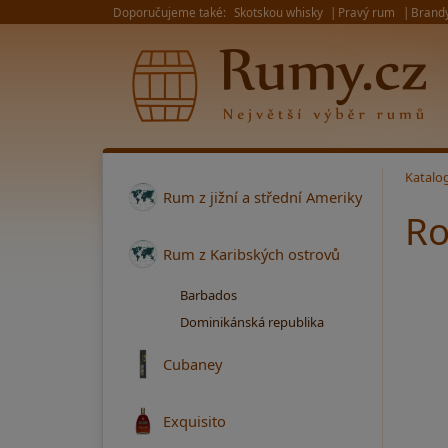
Doporučujeme také:
Skotskou whisky
Pravý rum
Brand
Katalo
Rum z jižní a střední Ameriky
Ro
Rum z Karibských ostrovů
Barbados
Dominikánská republika
Cubaney
Exquisito