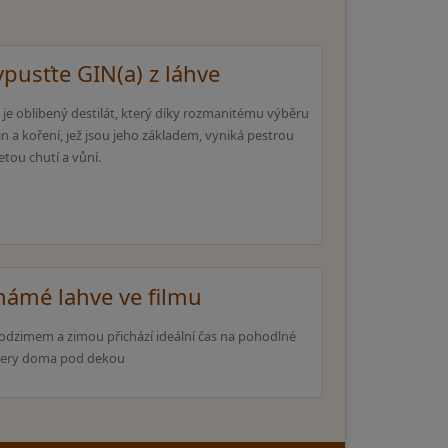
ypusťte GIN(a) z láhve
 je oblíbený destilát, který díky rozmanitému výběru
in a koření, jež jsou jeho základem, vyniká pestrou
etou chutí a vůní.
námé lahve ve filmu
odzimem a zimou přichází ideální čas na pohodlné
čery doma pod dekou