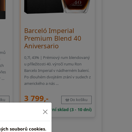
Barceló Imperial
Premium Blend 40
Aniversario
rumů
0,7l, 43% | Prémiový rum blendovaný
é
u příležitosti 40. výročí rumu Ron
ých
Barcelo Imperial v nádherném balení.
přes
Po dlouhém dvojitém zrání v sudech z
r …
amerického a nás …
3 799,-
íku
Do košíku
 dní)
externí sklad (3 - 10 dní)
ných souborů cookies.