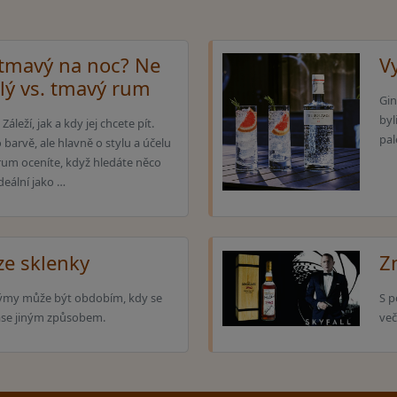
 tmavý na noc? Ne
V
ílý vs. tmavý rum
Gin
byl
leží, jak a kdy jej chcete pít.
pal
barvě, ale hlavně o stylu a účelu
 rum oceníte, když hledáte něco
deální jako …
 ze sklenky
Z
 rýmy může být obdobím, kdy se
S p
 zase jiným způsobem.
ve