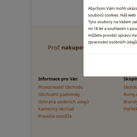
Abychom Vám mohli ukázat, 
souborů cookies. Náš web m
Tyto soubory na Vašem zaříz
mi 18 let a souhlasím s po
můžete provést úpravu Vaši
zpracování osobních údaj
Proč
nakupovat u nás
?
Ry
Informace pro Vás:
Skupi
Provozovatel obchodu
Skotsk
Obchodní podmínky
Rumy.
Ochrana osobních údajů
Brandy
Kamenný obchod
Pozite
Pravidla soutěže