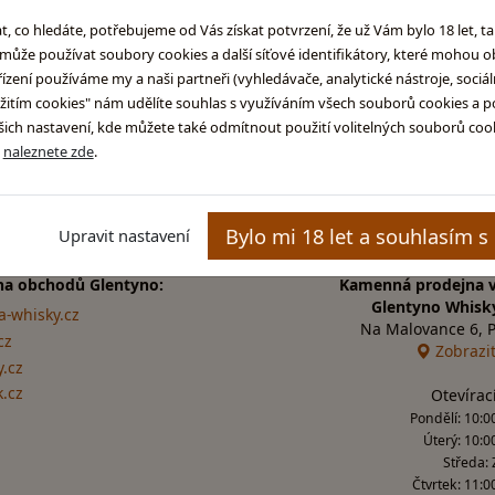
Poku
co hledáte, potřebujeme od Vás získat potvrzení, že už Vám bylo 18 let, t
ůže používat soubory cookies a další síťové identifikátory, které mohou 
ení používáme my a naši partneři (vyhledávače, analytické nástroje, sociální
užitím cookies" nám udělíte souhlas s využíváním všech souborů cookies a p
ch nastavení, kde můžete také odmítnout použití volitelných souborů cooki
ů
naleznete zde
.
chlé a bezpečné dodání
Dárky k nákupu, fan s
Bylo mi 18 let a souhlasím s
Upravit nastavení
na obchodů Glentyno:
Kamenná prodejna v
Glentyno Whisk
a-whisky.cz
Na Malovance 6, 
cz
Zobrazi
.cz
k.cz
Otevírac
Pondělí: 10:00
Úterý: 10:0
Středa:
Čtvrtek: 11:0