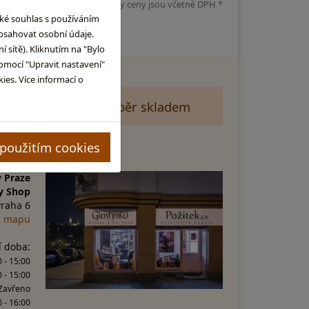
d není uvedeno jinak, všechny ceny jsou včetně DPH *
aké souhlas s používáním
obsahovat osobní údaje.
 sítě). Kliknutím na "Bylo
omocí "Upravit nastavení"
es. Více informací o
hop
Velký výběr skladem
 použitím cookies
 Praze
y Shop
Praha 6
t mapu
í doba:
 - 15:00
0 - 15:00
 Zavřeno
0 - 16:00