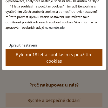
(vyhledávače, analytické nástroje, sociální sítě). Kliknutím na "Bylo
mi 18 let a souhlasím s použitím cookies" nám udělíte souhlas s
0,7l, 40%, 12 let | Hodnocení rumu: Aroma : karamel, med,
využíváním všech souborů cookies a pomocí "Upravit nastavení"
obilná semínka, lehce opražená kávová zrna, příjemná dubová
můžete provést úpravu Vašich nastavení, kde můžete také
vůně. Hrozinky, sušené ovoce, stopa skořice a exot …
odmítnout použití volitelných souborů cookies. Více informací o
zpracování osobních údajů
naleznete zde
.
1 109,-
externí sklad (3 - 10 dní)
Upravit nastavení
Bylo mi 18 let a souhlasím s použitím
cookies
Proč
nakupovat u nás
?
Rychlé a bezpečné dodání