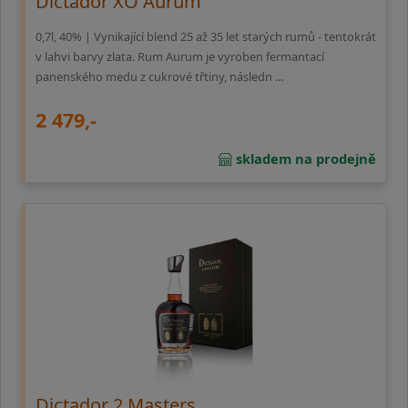
Dictador XO Aurum
0,7l, 40% | Vynikající blend 25 až 35 let starých rumů - tentokrát
v lahvi barvy zlata. Rum Aurum je vyroben fermantací
panenského medu z cukrové třtiny, následn …
2 479,-
skladem na prodejně
Dictador 2 Masters