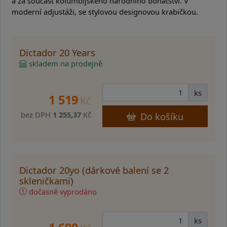
a za součást kolumbijského národního bohatství. V
moderní adjustáži, se stylovou designovou krabičkou.
Dictador 20 Years
skladem na prodejně
ks
1 519
Kč
bez DPH
1 255,37
Kč
Do košíku
Dictador 20yo (dárkové balení se 2
skleničkami)
dočasně vyprodáno
ks