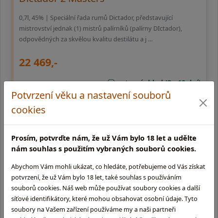
0,7l, 45% | Speciální řada rumů Dictador, představující
mistrovství jednak (1) mistrů palírníků (palírny DIctador),
odpovědných za skvělou kvalitu destilátu a j …
22 469,-
externí sklad (3 - 10 dní)
Potvrzení věku a nastavení souborů
cookies
Prosím, potvrďte nám, že už Vám bylo 18 let a udělte
nám souhlas s použitím vybraných souborů cookies.
Abychom Vám mohli ukázat, co hledáte, potřebujeme od Vás získat
potvrzení, že už Vám bylo 18 let, také souhlas s používáním
souborů cookies. Náš web může používat soubory cookies a další
síťové identifikátory, které mohou obsahovat osobní údaje. Tyto
soubory na Vašem zařízení používáme my a naši partneři
Dictador 12 Years (s krabičkou)