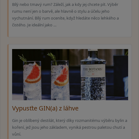
Bílý nebo tmavý rum? Záleží, jak a kdy jej chcete pít. Výběr
rumu není jen o barvě, ale hlavně o stylu a účelu jeho
vychutnání. Bílý rum oceníte, když hledáte něco lehkého a
čistého. Je ideální jako …
Vypusťte GIN(a) z láhve
Gin je oblíbený destilát, který díky rozmanitému výběru bylin a
koření, jež jsou jeho základem, vyniká pestrou paletou chutí a
vůní.