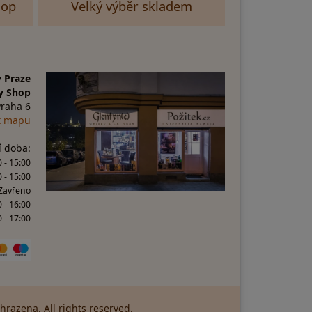
hop
Velký výběr skladem
 Praze
y Shop
Praha 6
t mapu
í doba:
 - 15:00
0 - 15:00
 Zavřeno
0 - 16:00
 - 17:00
razena. All rights reserved.