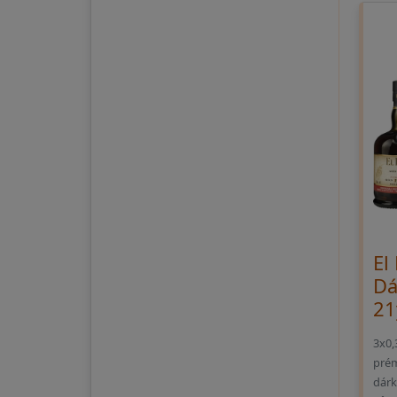
El
Dá
21
3x0,
prém
dárk