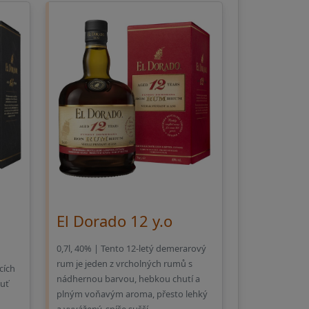
El Dorado 12 y.o
0,7l, 40% | Tento 12-letý demerarový
rum je jeden z vrcholných rumů s
cích
nádhernou barvou, hebkou chutí a
huť
plným voňavým aroma, přesto lehký