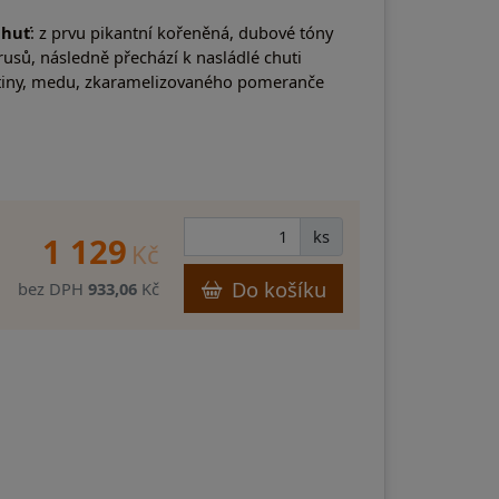
chuť
: z prvu pikantní kořeněná, dubové tóny
trusů, následně přechází k nasládlé chuti
řtiny, medu, zkaramelizovaného pomeranče
ks
1 129
Kč
Do košíku
bez DPH
933,06
Kč