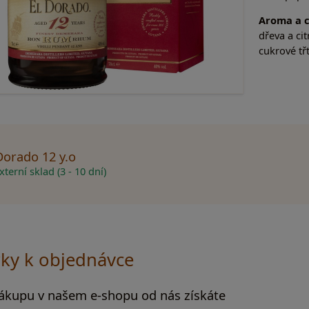
Aroma a 
dřeva a ci
cukrové t
Dorado 12 y.o
terní sklad (3 - 10 dní)
ky k objednávce
nákupu v našem e-shopu od nás získáte