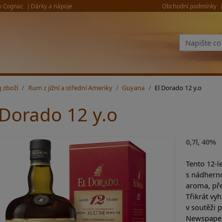
y Cognac
Dárky a nápoje
Obchodní podmínky
g zboží
Rum z jižní a střední Ameriky
Guyana
El Dorado 12 y.o
 Dorado 12 y.o
0,7l, 40%
Tento 12-l
s nádhern
aroma, pře
Třikrát vy
v soutěži
Newspaper