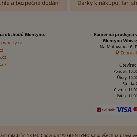
chlé a bezpečné dodání
Dárky k nákupu, fan s
na obchodů Glentyno:
Kamenná prodejna v
Glentyno Whisk
a-whisky.cz
Na Malovance 6, 
cz
Zobrazi
.cz
k.cz
Otevírac
Pondělí: 10:00
Úterý: 10:0
Středa:
Čtvrtek: 11:0
Pátek: 11:00
ám mladším 18 let. Copyright © GLENTYNO s.r.o. Všechna práva vyh