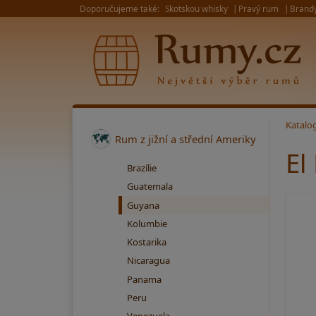
Doporučujeme také:
Skotskou whisky
Pravý rum
Brand
Katalo
Rum z jižní a střední Ameriky
El
Brazílie
Guatemala
Guyana
Kolumbie
Kostarika
Nicaragua
Panama
Peru