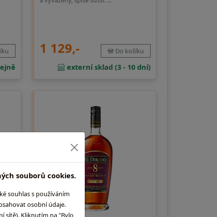
a vyvážený, spíše sušší. …
1 129,-
Do košíku
íku
externí sklad (3 - 10 dní)
ejně
ných souborů cookies.
aké souhlas s používáním
obsahovat osobní údaje.
 sítě). Kliknutím na "Bylo