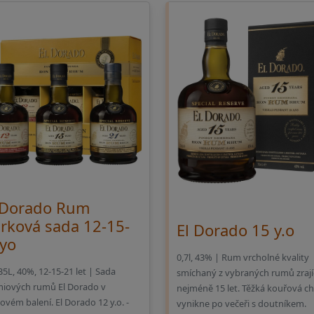
 Dorado Rum
rková sada 12-15-
El Dorado 15 y.o
yo
0,7l, 43% | Rum vrcholné kvality
35L, 40%, 12-15-21 let | Sada
smíchaný z vybraných rumů zrají
iových rumů El Dorado v
nejméně 15 let. Těžká kouřová c
ovém balení. El Dorado 12 y.o. -
vynikne po večeři s doutníkem.