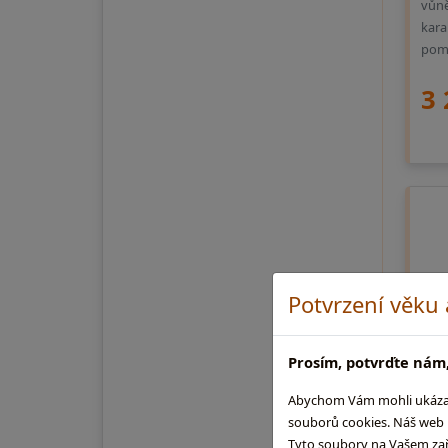
vůně
kara
pom
3 
Potvrzení věku
Prosím, potvrďte nám,
Abychom Vám mohli ukázat, 
souborů cookies. Náš web m
Tyto soubory na Vašem zaříz