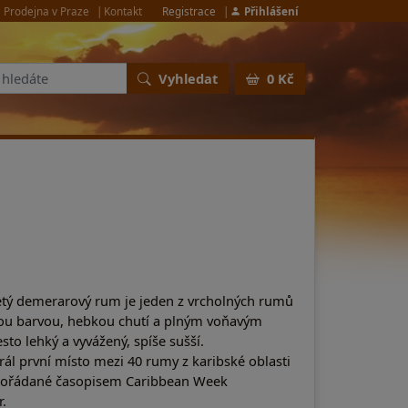
Prodejna v Praze
Kontakt
Registrace
Přihlášení
Vyhledat
0 Kč
etý demerarový rum je jeden z vrcholných rumů
ou barvou, hebkou chutí a plným voňavým
sto lehký a vyvážený, spíše sušší.
hrál první místo mezi 40 rumy z karibské oblasti
 pořádané časopisem Caribbean Week
.