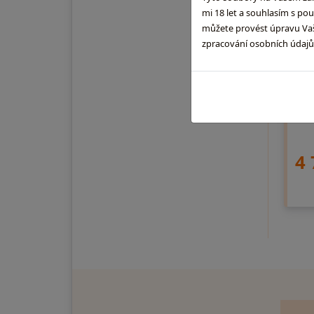
mi 18 let a souhlasím s po
KI
můžete provést úpravu Vaši
zpracování osobních údaj
0,7l
rumů
800l
Aute
či j
4 