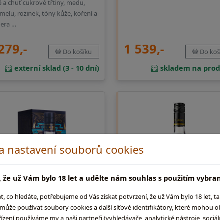
 a chuť cukrové třtiny, medu,
melu, rozinek, tóny kůže, koření a
era …
279,-
1 539,-
Do košíku
Do koš
externí sklad (3 - 10 dní)
skladem na prod
 a nastavení souborů cookies
 že už Vám bylo 18 let a udělte nám souhlas s použitím vybra
co hledáte, potřebujeme od Vás získat potvrzení, že už Vám bylo 18 let, t
ůže používat soubory cookies a další síťové identifikátory, které mohou 
ení používáme my a naši partneři (vyhledávače, analytické nástroje, sociální