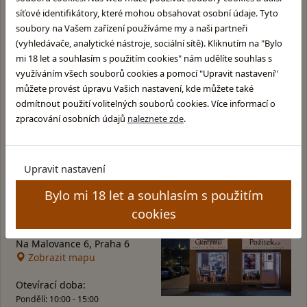
Proč
nakupovat u nás
?
síťové identifikátory, které mohou obsahovat osobní údaje. Tyto
soubory na Vašem zařízení používáme my a naši partneři
(vyhledávače, analytické nástroje, sociální sítě). Kliknutím na "Bylo
Rychlé a bezpečné dodání
mi 18 let a souhlasím s použitím cookies" nám udělíte souhlas s
využíváním všech souborů cookies a pomocí "Upravit nastavení"
můžete provést úpravu Vašich nastavení, kde můžete také
Dárky k nákupu, fan shop
odmítnout použití volitelných souborů cookies. Více informací o
zpracování osobních údajů
naleznete zde
.
Velký výběr skladem
Upravit nastavení
Bylo mi 18 let a souhlasím s použitím
cookies
Kamenná prodejna v Praze
Glentyno Whisky Shop
Na Malovance 6, Praha 6
Zobrazit mapu
Otevírací doba:
Pondělí: 10:00 - 15:00