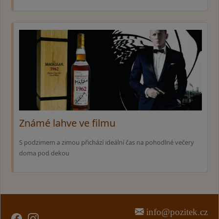
Známé lahve ve filmu
S podzimem a zimou přichází ideální čas na pohodlné večery
doma pod dekou
info@pozitek.cz