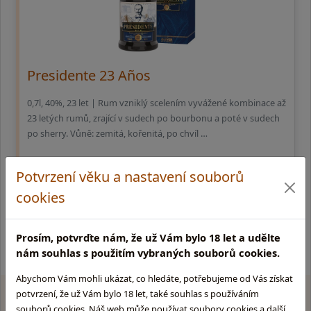
Presidente 23 Años
0,7l, 40%, 23 let | Rum vzniklý scelením vyvážené kombinace až
23 letých rumů, zrající v sudech po bourbonu a poté v sudech
po sherry. Vůně: zemitá, kořenitá, po chvíl …
1 779,-
Potvrzení věku a nastavení souborů
cookies
externí sklad (3 - 10 dní)
Prosím, potvrďte nám, že už Vám bylo 18 let a udělte
nám souhlas s použitím vybraných souborů cookies.
Abychom Vám mohli ukázat, co hledáte, potřebujeme od Vás získat
potvrzení, že už Vám bylo 18 let, také souhlas s používáním
souborů cookies. Náš web může používat soubory cookies a další