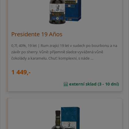
Presidente 19 Años
0,7l, 40%, 19 let | Rum zrající 19 let v sudech po bourbonu a na
závěr po sherry. Vůně: příjemně sladce vyvážená vůně
čokolády a karamelu. Chuť: komplexní, s náde …
1 449,-
externí sklad (3 - 10 dní)