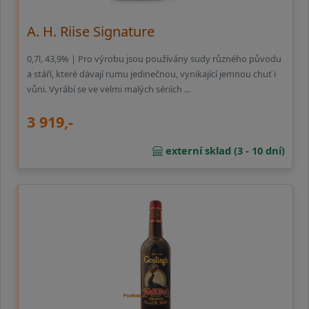
A. H. Riise Signature
0,7l, 43,9% | Pro výrobu jsou používány sudy různého původu
a stáří, které dávají rumu jedinečnou, vynikající jemnou chuť i
vůni. Vyrábí se ve velmi malých sériích …
3 919,-
externí sklad (3 - 10 dní)