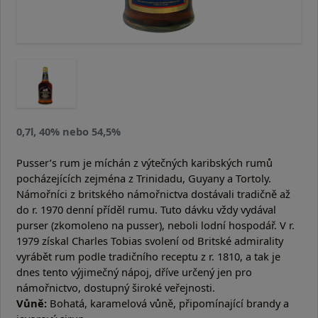
0,7l, 40% nebo 54,5%
Pusser’s rum je míchán z výtečných karibských rumů
pocházejících zejména z Trinidadu, Guyany a Tortoly.
Námořníci z britského námořnictva dostávali tradičně až
do r. 1970 denní příděl rumu. Tuto dávku vždy vydával
purser (zkomoleno na pusser), neboli lodní hospodář. V r.
1979 získal Charles Tobias svolení od Britské admirality
vyrábět rum podle tradičního receptu z r. 1810, a tak je
dnes tento výjimečný nápoj, dříve určený jen pro
námořnictvo, dostupný široké veřejnosti.
Vůně:
Bohatá, karamelová vůně, připomínající brandy a