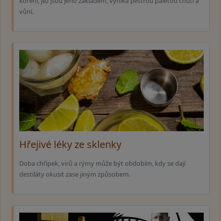
koření, jež jsou jeho základem, vyniká pestrou paletou chutí a
vůní.
Hřejivé léky ze sklenky
Doba chřipek, virů a rýmy může být obdobím, kdy se dají
destiláty okusit zase jiným způsobem.