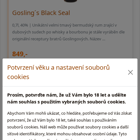
Gosling´s Black Seal
0,7l, 40% | Unikátní velmi tmavý bermudský rum zrající v
dubových sudech po whisky a bourbonu je stále vyráběn dle
originální receptury bratrů Goslingových. Název …
849,-
Potvrzení věku a nastavení souborů
externí sklad (3 - 10 dní)
cookies
Prosím, potvrďte nám, že už Vám bylo 18 let a udělte
nám souhlas s použitím vybraných souborů cookies.
Abychom Vám mohli ukázat, co hledáte, potřebujeme od Vás získat
potvrzení, že už Vám bylo 18 let, také souhlas s používáním
souborů cookies. Náš web může používat soubory cookies a další
síťové identifikátory, které mohou obsahovat osobní údaje. Tyto