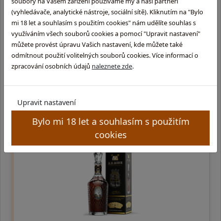
soubory na Vašem zařízení používáme my a naši partneři
(vyhledávače, analytické nástroje, sociální sítě). Kliknutím na "Bylo
Sailor Jerry Spiced
mi 18 let a souhlasím s použitím cookies" nám udělíte souhlas s
využíváním všech souborů cookies a pomocí "Upravit nastavení"
0,7l, 40% | Sailor Jerry Spiced Rum je tmavý, středně sladký,
můžete provést úpravu Vašich nastavení, kde můžete také
ostřejší, kořeněný (vanilka, skořice, hřebíček). Jeden degustér
odmítnout použití volitelných souborů cookies. Více informací o
ho popsal slovy: 'Není to líbivý, t …
zpracování osobních údajů
naleznete zde
.
589,-
Upravit nastavení
externí sklad (3 - 10 dní)
Bylo mi 18 let a souhlasím s použitím
cookies