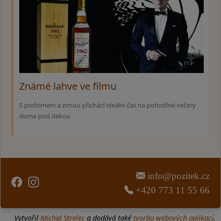
Známé lahve ve filmu
S podzimem a zimou přichází ideální čas na pohodlné večery
doma pod dekou
info@pozitek.cz
+420 773 11 55 66
Vytvořil
Michal Strelec
a dodává také
tvorbu webových aplikací
.