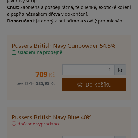
javorový sirup.
Chuť:
Zaoblená a později rázná, tělo lehké, exotické koření
a pepř s náznakem dřeva v dokončení.
Doporučení:
Je dobrý k pití přímo a skvělý pro míchání.
Pussers British Navy Gunpowder 54,5%
skladem na prodejně
ks
709
Kč
bez DPH
585,95
Kč
Do košíku
Pussers British Navy Blue 40%
dočasně vyprodáno