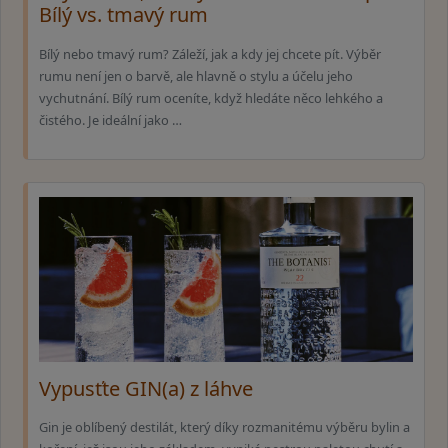
Bílý vs. tmavý rum
Bílý nebo tmavý rum? Záleží, jak a kdy jej chcete pít. Výběr
rumu není jen o barvě, ale hlavně o stylu a účelu jeho
vychutnání. Bílý rum oceníte, když hledáte něco lehkého a
čistého. Je ideální jako …
Vypusťte GIN(a) z láhve
Gin je oblíbený destilát, který díky rozmanitému výběru bylin a