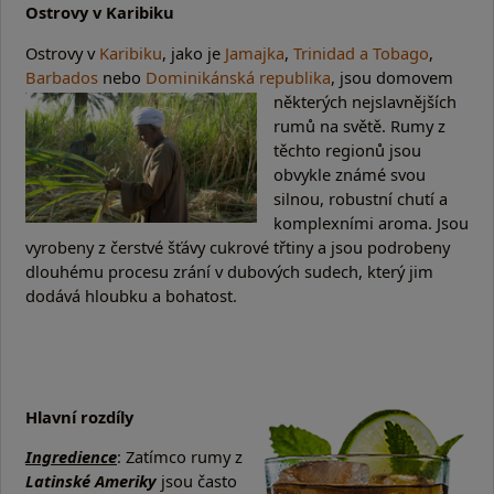
Ostrovy v Karibiku
Ostrovy v
Karibiku
, jako je
Jamajka
,
Trinidad a Tobago
,
Barbados
nebo
Dominikánská
republika
, jsou domovem
některých nejslavnějších
rumů na světě. Rumy z
těchto regionů jsou
obvykle známé svou
silnou, robustní chutí a
komplexními aroma. Jsou
vyrobeny z čerstvé šťávy cukrové třtiny a jsou podrobeny
dlouhému procesu zrání v dubových sudech, který jim
dodává hloubku a bohatost.
Hlavní rozdíly
Ingredience
: Zatímco rumy z
Latinské Ameriky
jsou často