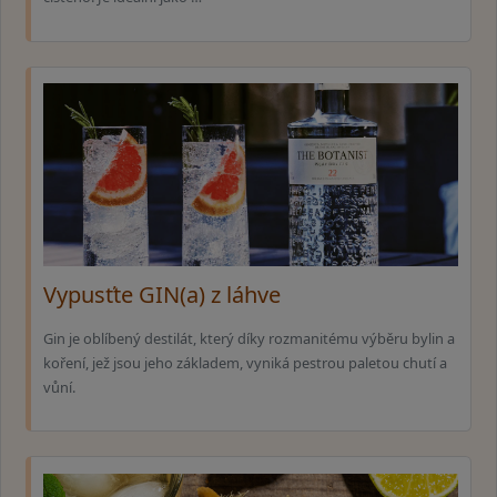
Vypusťte GIN(a) z láhve
Gin je oblíbený destilát, který díky rozmanitému výběru bylin a
koření, jež jsou jeho základem, vyniká pestrou paletou chutí a
vůní.