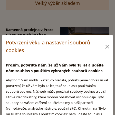
Velký výběr skladem
Kamenná prodejna v Praze
Glentyno Whisky Shop
Na Malovance 6, Praha 6
Potvrzení věku a nastavení souborů
Zobrazit mapu
cookies
Otevírací doba:
Pondělí: 10:00 - 15:00
Prosím, potvrďte nám, že už Vám bylo 18 let a udělte
Úterý: 10:00 - 15:00
nám souhlas s použitím vybraných souborů cookies.
Středa: Zavřeno
Čtvrtek: 11:00 - 16:00
Abychom Vám mohli ukázat, co hledáte, potřebujeme od Vás získat
Pátek: 11:00 - 17:00
potvrzení, že už Vám bylo 18 let, také souhlas s používáním
souborů cookies. Náš web může používat soubory cookies a další
síťové identifikátory, které mohou obsahovat osobní údaje. Tyto
soubory na Vašem zařízení používáme my a naši partneři
Informace pro Vás:
Skupina obchodů
Glentyno:
(vyhledávače, analytické nástroje, sociální sítě). Kliknutím na "Bylo
Provozovatel obchodu
mi 18 let a souhlasím s použitím cookies" nám udělíte souhlas s