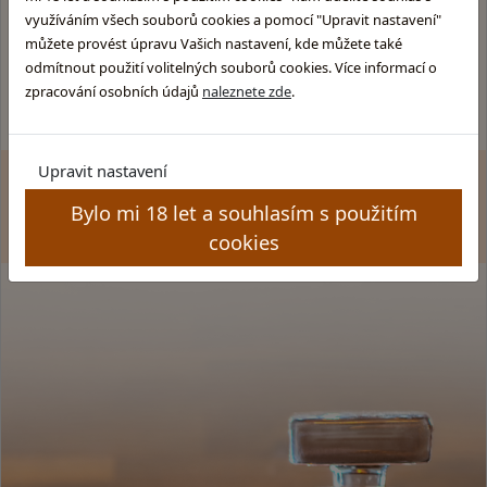
Skotska-whisky.cz
Obchodní podmínky
využíváním všech souborů cookies a pomocí "Upravit nastavení"
Rumy.cz
Ochrana osobních údajů
můžete provést úpravu Vašich nastavení, kde můžete také
Brandy.cz
Kamenný obchod
odmítnout použití volitelných souborů cookies. Více informací o
Pozitek.cz
Pravidla soutěže
zpracování osobních údajů
naleznete zde
.
Upravit nastavení
Zákaz prodeje alkoholu osobám mladším 18 let. Copyright
© GLENTYNO s.r.o. Všechna práva vyhrazena. All rights
Bylo mi 18 let a souhlasím s použitím
reserved.
cookies