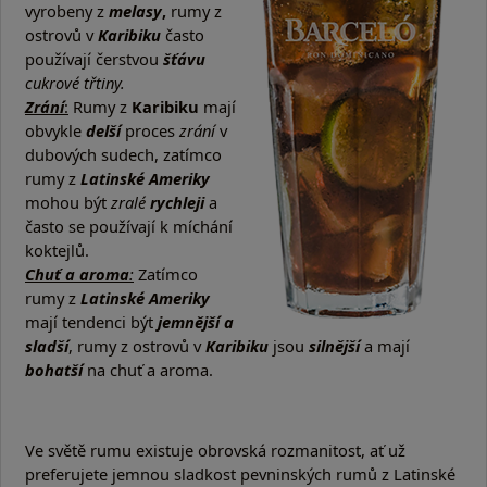
vyrobeny z
melasy
,
rumy z
ostrovů v
Karibiku
často
používají čerstvou
šťávu
cukrové třtiny.
Zrání
:
Rumy z
Karibiku
mají
obvykle
delší
proces
zrání
v
dubových sudech, zatímco
rumy z
Latinské Ameriky
mohou být
zralé
rychleji
a
často se používají k míchání
koktejlů.
Chuť a aroma
:
Zatímco
rumy z
Latinské Ameriky
mají tendenci být
jemnější a
sladší
, rumy z ostrovů v
Karibiku
jsou
silnější
a mají
bohatší
na chuť a aroma.
Ve světě rumu existuje obrovská rozmanitost, ať už
preferujete jemnou sladkost pevninských rumů z Latinské