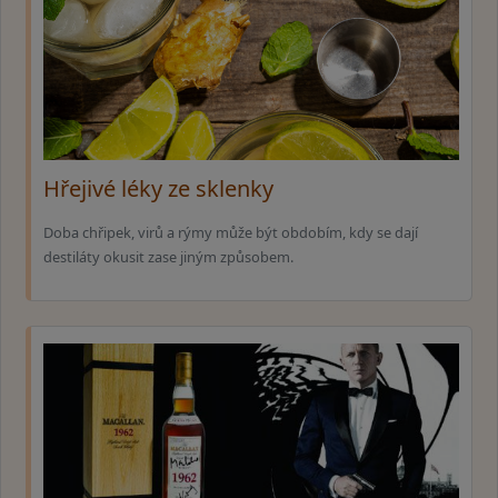
Hřejivé léky ze sklenky
Doba chřipek, virů a rýmy může být obdobím, kdy se dají
destiláty okusit zase jiným způsobem.