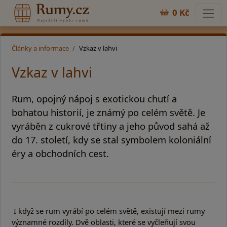
0 Kč
Články a informace
Vzkaz v lahvi
Vzkaz v lahvi
Rum, opojný nápoj s exotickou chutí a
bohatou historií, je známý po celém světě. Je
vyráběn z cukrové třtiny a jeho původ sahá až
do 17. století, kdy se stal symbolem koloniální
éry a obchodních cest.
I když se rum vyrábí po celém světě, existují mezi rumy
významné rozdíly. Dvě oblasti, které se vyčleňují svou